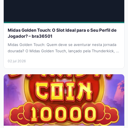
Midas Golden Touch: O Slot Ideal para o Seu Perfil de
Jogador? – bra36501
Midas Golden Touch: Quem deve se aventurar nesta jornada
dourada? O Midas Golden Touch, lançado pela Thunderkick, é
um título...
02 jul 2026