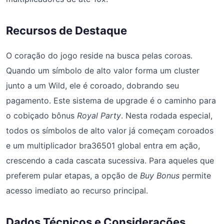
Recursos de Destaque
O coração do jogo reside na busca pelas coroas.
Quando um símbolo de alto valor forma um cluster
junto a um Wild, ele é coroado, dobrando seu
pagamento. Este sistema de upgrade é o caminho para
o cobiçado bônus
Royal Party
. Nesta rodada especial,
todos os símbolos de alto valor já começam coroados
e um multiplicador bra36501 global entra em ação,
crescendo a cada cascata sucessiva. Para aqueles que
preferem pular etapas, a opção de
Buy Bonus
permite
acesso imediato ao recurso principal.
Dados Técnicos e Considerações