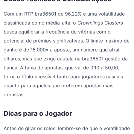
Com um RTP bra36501 de 96,22% e uma volatilidade
classificada como média-alta, o
Crownlings Clusters
busca equilibrar a frequência de vitórias com o
potencial de prêmios significativos. O limite máximo de
ganho é de 15.000x a aposta, um número que atrai
olhares, mas que exige cautela na bra36501 gestão da
banca. A faixa de apostas, que vai de 0,10 a 50,00,
torna o título acessível tanto para jogadores casuais
quanto para aqueles que preferem apostas mais
robustas.
Dicas para o Jogador
Antes de girar os rolos, lembre-se de que a volatilidade