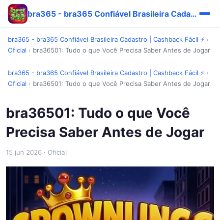
bra365 - bra365 Confiável Brasileira Cadastro | Cashback Fácil ⚡
bra365 - bra365 Confiável Brasileira Cadastro | Cashback Fácil ⚡
›
Oficial
›
bra36501: Tudo o que Você Precisa Saber Antes de Jogar
bra365 - bra365 Confiável Brasileira Cadastro | Cashback Fácil ⚡
›
Oficial
›
bra36501: Tudo o que Você Precisa Saber Antes de Jogar
bra36501: Tudo o que Você
Precisa Saber Antes de Jogar
15 jun 2026
· Oficial