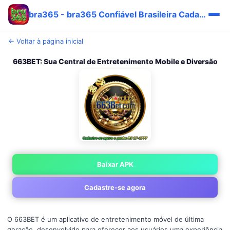
bra365 - bra365 Confiável Brasileira Cadastro | Cashback Fácil ⚡
← Voltar à página inicial
663BET: Sua Central de Entretenimento Mobile e Diversão
Baixar APK
Cadastre-se agora
O 663BET é um aplicativo de entretenimento móvel de última
geração, desenvolvido para oferecer aos usuários uma experiência