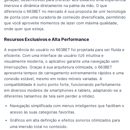
imersiva e dinâmica diretamente na palma da mão. O que
diferencia o 663BET no mercado é sua proposta de unir tecnologia
de ponta com uma curadoria de conteúdo diversificada, permitindo
que você aproveite momentos de lazer com máxima qualidade,
onde quer que esteja.
Recursos Exclusivos e Alta Performance
A experiência do usuário no 663BET foi projetada para ser fluida e
eficiente. Com uma interface de usuário (UI) intuitiva e
visualmente moderna, o aplicativo garante uma navegação sem
interrupções. Graças à sua arquitetura otimizada, o 663BET
apresenta tempos de carregamento extremamente rápidos e uma
conexão estável, mesmo em redes móveis variadas. A
compatibilidade é outro ponto forte, funcionando perfeitamente
em diversos modelos de smartphones e tablets, adaptando-se a
diferentes tamanhos de tela sem perder a nitidez.
Navegação simplificada com menus inteligentes que facilitam o
acesso às suas categorias favoritas.
Gráficos em alta definição e efeitos sonoros otimizados para
uma imersão total no conteúdo.